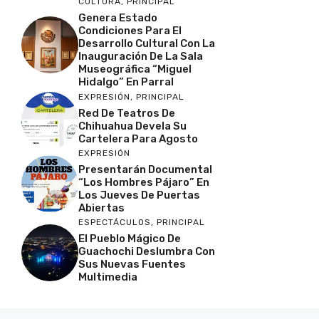
CULTURA
,
PRINCIPAL
Genera Estado
Condiciones Para El
Desarrollo Cultural Con La
Inauguración De La Sala
Museográfica “Miguel
Hidalgo” En Parral
EXPRESIÓN
,
PRINCIPAL
Red De Teatros De
Chihuahua Devela Su
Cartelera Para Agosto
EXPRESIÓN
Presentarán Documental
“Los Hombres Pájaro” En
Los Jueves De Puertas
Abiertas
ESPECTÁCULOS
,
PRINCIPAL
El Pueblo Mágico De
Guachochi Deslumbra Con
Sus Nuevas Fuentes
Multimedia