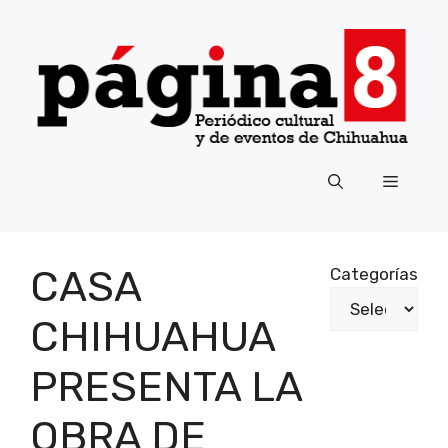
Saltar
al
contenido
Menú
CASA
Categorías
CHIHUAHUA
PRESENTA LA
OBRA DE