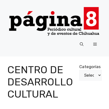
Saltar
al
contenido
Menú
CENTRO DE
Categorías
DESARROLLO
CULTURAL