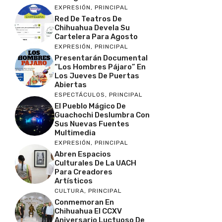
EXPRESIÓN
,
PRINCIPAL
Red De Teatros De
Chihuahua Devela Su
Cartelera Para Agosto
EXPRESIÓN
,
PRINCIPAL
Presentarán Documental
“Los Hombres Pájaro” En
Los Jueves De Puertas
Abiertas
ESPECTÁCULOS
,
PRINCIPAL
El Pueblo Mágico De
Guachochi Deslumbra Con
Sus Nuevas Fuentes
Multimedia
EXPRESIÓN
,
PRINCIPAL
Abren Espacios
Culturales De La UACH
Para Creadores
Artísticos
CULTURA
,
PRINCIPAL
Conmemoran En
Chihuahua El CCXV
Aniversario Luctuoso De