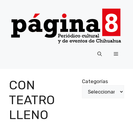
Saltar
al
contenido
Menú
CON
Categorías
TEATRO
LLENO