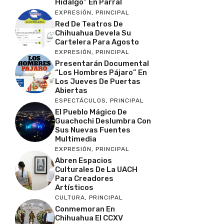
Hidalgo” En Parral
EXPRESIÓN
,
PRINCIPAL
Red De Teatros De
Chihuahua Devela Su
Cartelera Para Agosto
EXPRESIÓN
,
PRINCIPAL
Presentarán Documental
“Los Hombres Pájaro” En
Los Jueves De Puertas
Abiertas
ESPECTÁCULOS
,
PRINCIPAL
El Pueblo Mágico De
Guachochi Deslumbra Con
Sus Nuevas Fuentes
Multimedia
EXPRESIÓN
,
PRINCIPAL
Abren Espacios
Culturales De La UACH
Para Creadores
Artísticos
CULTURA
,
PRINCIPAL
Conmemoran En
Chihuahua El CCXV