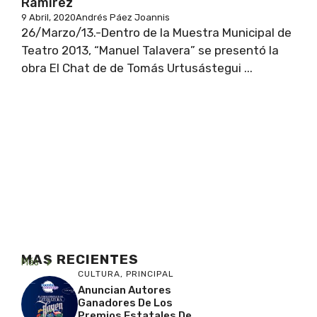
Ramírez
9 Abril, 2020
Andrés Páez Joannis
26/Marzo/13.-Dentro de la Muestra Municipal de
Teatro 2013, “Manuel Talavera” se presentó la
obra El Chat de de Tomás Urtusástegui ...
MAS RECIENTES
Más
CULTURA
,
PRINCIPAL
Anuncian Autores
Ganadores De Los
Premios Estatales De