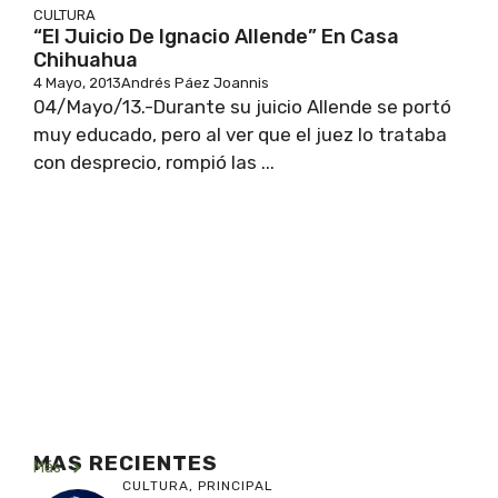
CULTURA
“El Juicio De Ignacio Allende” En Casa
Chihuahua
4 Mayo, 2013
Andrés Páez Joannis
04/Mayo/13.-Durante su juicio Allende se portó
muy educado, pero al ver que el juez lo trataba
con desprecio, rompió las ...
MAS RECIENTES
Más
CULTURA
,
PRINCIPAL