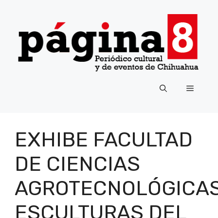
Saltar
al
contenido
Menú
EXHIBE FACULTAD
DE CIENCIAS
AGROTECNOLÓGICA
ESCULTURAS DEL