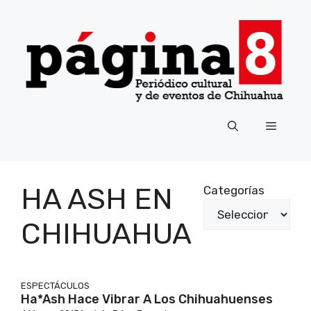
Saltar
al
contenido
Menú
HA ASH EN
Categorías
CHIHUAHUA
ESPECTÁCULOS
Ha*Ash Hace Vibrar A Los Chihuahuenses