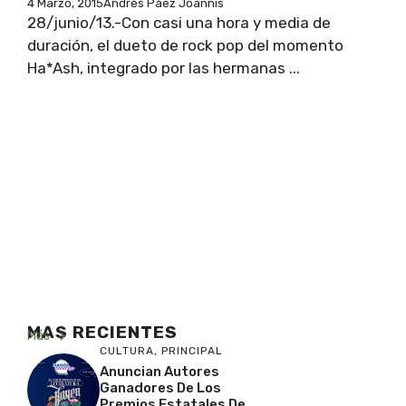
4 Marzo, 2015
Andrés Páez Joannis
28/junio/13.-Con casi una hora y media de
duración, el dueto de rock pop del momento
Ha*Ash, integrado por las hermanas ...
MAS RECIENTES
Más
CULTURA
,
PRINCIPAL
Anuncian Autores
Ganadores De Los
Premios Estatales De