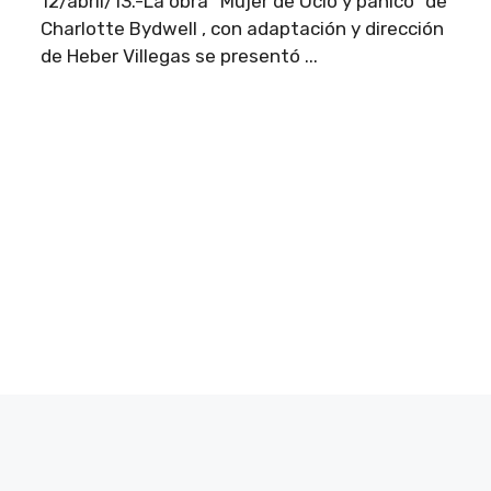
12/abril/13.-La obra “Mujer de Ocio y pánico” de
Charlotte Bydwell , con adaptación y dirección
de Heber Villegas se presentó ...