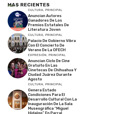
MAS RECIENTES
Más
CULTURA
,
PRINCIPAL
Anuncian Autores
Ganadores De Los
Premios Estatales De
Literatura Joven
CULTURA
,
PRINCIPAL
Palacio De Gobierno Vibra
Con El Concierto De
Verano De La OFECH
EXPRESIÓN
,
PRINCIPAL
Anuncian Ciclo De Cine
Gratuito En Las
Cinetecas De Chihuahua Y
Ciudad Juárez Durante
Agosto
CULTURA
,
PRINCIPAL
Genera Estado
Condiciones Para El
Desarrollo Cultural Con La
Inauguración De La Sala
Museográfica “Miguel
Hidalgo” En Parral