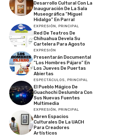
Desarrollo Cultural Con La
Inauguración De La Sala
Museográfica “Miguel
Hidalgo” En Parral
EXPRESIÓN
,
PRINCIPAL
Red De Teatros De
Chihuahua Devela Su
Cartelera Para Agosto
EXPRESIÓN
Presentarán Documental
“Los Hombres Pájaro” En
Los Jueves De Puertas
Abiertas
ESPECTÁCULOS
,
PRINCIPAL
El Pueblo Mágico De
Guachochi Deslumbra Con
Sus Nuevas Fuentes
Multimedia
EXPRESIÓN
,
PRINCIPAL
Abren Espacios
Culturales De La UACH
Para Creadores
Artísticos