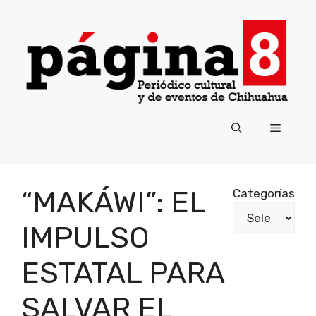
Saltar
al
contenido
Menú
“MAKÁWI”: EL
Categorías
IMPULSO
ESTATAL PARA
SALVAR EL