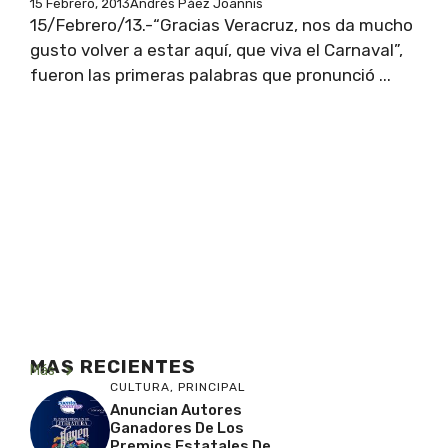
15 Febrero, 2013
Andrés Páez Joannis
15/Febrero/13.-“Gracias Veracruz, nos da mucho
gusto volver a estar aquí, que viva el Carnaval”,
fueron las primeras palabras que pronunció ...
MAS RECIENTES
Más
CULTURA
,
PRINCIPAL
Anuncian Autores
Ganadores De Los
Premios Estatales De