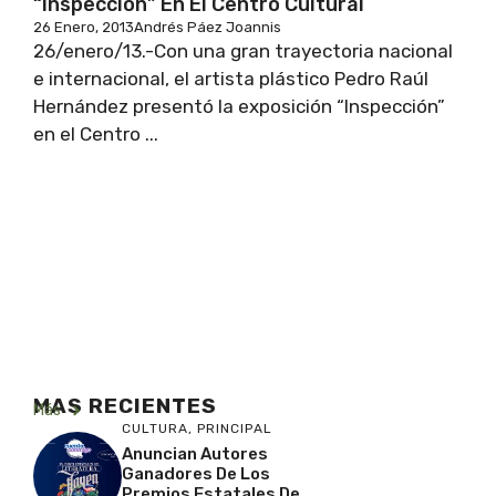
“Inspección” En El Centro Cultural
26 Enero, 2013
Andrés Páez Joannis
26/enero/13.-Con una gran trayectoria nacional
e internacional, el artista plástico Pedro Raúl
Hernández presentó la exposición “Inspección”
en el Centro ...
MAS RECIENTES
Más
CULTURA
,
PRINCIPAL
Anuncian Autores
Ganadores De Los
Premios Estatales De