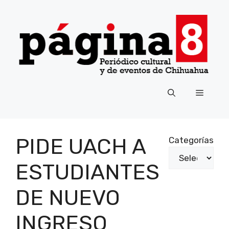
Saltar
al
contenido
Menú
PIDE UACH A
Categorías
ESTUDIANTES
DE NUEVO
INGRESO