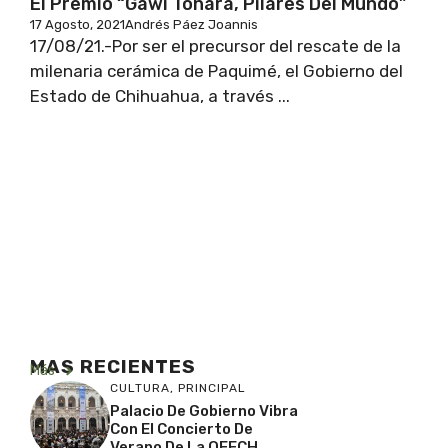
El Premio “Gawí Tónara, Pilares Del Mundo”
17 Agosto, 2021
Andrés Páez Joannis
17/08/21.-Por ser el precursor del rescate de la
milenaria cerámica de Paquimé, el Gobierno del
Estado de Chihuahua, a través ...
MAS RECIENTES
Más
CULTURA
,
PRINCIPAL
Palacio De Gobierno Vibra
Con El Concierto De
Verano De La OFECH