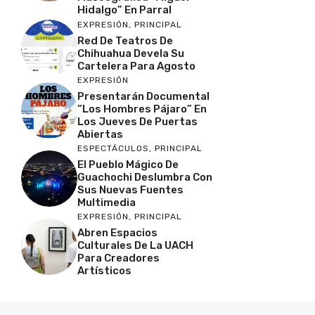
Hidalgo” En Parral
EXPRESIÓN
,
PRINCIPAL
Red De Teatros De
Chihuahua Devela Su
Cartelera Para Agosto
EXPRESIÓN
Presentarán Documental
“Los Hombres Pájaro” En
Los Jueves De Puertas
Abiertas
ESPECTÁCULOS
,
PRINCIPAL
El Pueblo Mágico De
Guachochi Deslumbra Con
Sus Nuevas Fuentes
Multimedia
EXPRESIÓN
,
PRINCIPAL
Abren Espacios
Culturales De La UACH
Para Creadores
Artísticos