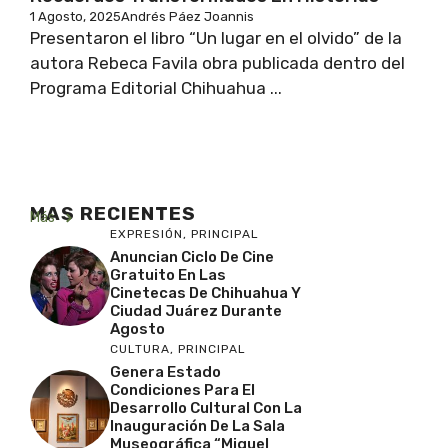
1 Agosto, 2025
Andrés Páez Joannis
Presentaron el libro “Un lugar en el olvido” de la
autora Rebeca Favila obra publicada dentro del
Programa Editorial Chihuahua ...
MAS RECIENTES
Más
EXPRESIÓN
,
PRINCIPAL
Anuncian Ciclo De Cine
Gratuito En Las
Cinetecas De Chihuahua Y
Ciudad Juárez Durante
Agosto
CULTURA
,
PRINCIPAL
Genera Estado
Condiciones Para El
Desarrollo Cultural Con La
Inauguración De La Sala
Museográfica “Miguel