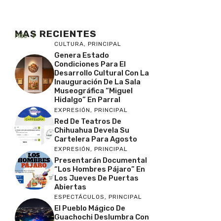
MAS RECIENTES
Más
CULTURA
,
PRINCIPAL
Genera Estado
Condiciones Para El
Desarrollo Cultural Con La
Inauguración De La Sala
Museográfica “Miguel
Hidalgo” En Parral
EXPRESIÓN
,
PRINCIPAL
Red De Teatros De
Chihuahua Devela Su
Cartelera Para Agosto
EXPRESIÓN
,
PRINCIPAL
Presentarán Documental
“Los Hombres Pájaro” En
Los Jueves De Puertas
Abiertas
ESPECTÁCULOS
,
PRINCIPAL
El Pueblo Mágico De
Guachochi Deslumbra Con