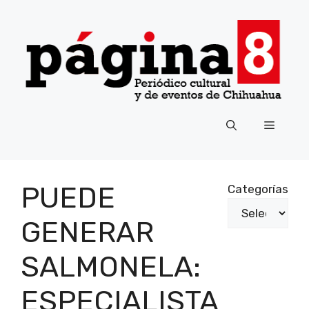
Saltar
al
contenido
Menú
PUEDE
Categorías
GENERAR
SALMONELA:
ESPECIALISTA