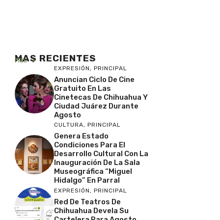
MAS RECIENTES
Más
EXPRESIÓN
,
PRINCIPAL
Anuncian Ciclo De Cine
Gratuito En Las
Cinetecas De Chihuahua Y
Ciudad Juárez Durante
Agosto
CULTURA
,
PRINCIPAL
Genera Estado
Condiciones Para El
Desarrollo Cultural Con La
Inauguración De La Sala
Museográfica “Miguel
Hidalgo” En Parral
EXPRESIÓN
,
PRINCIPAL
Red De Teatros De
Chihuahua Devela Su
Cartelera Para Agosto