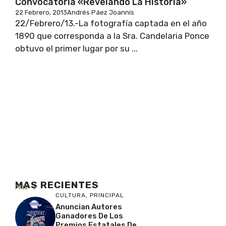
Convocatoria «Revelando La Historia»
22 Febrero, 2013
Andrés Páez Joannis
22/Febrero/13.-La fotografía captada en el año
1890 que corresponda a la Sra. Candelaria Ponce
obtuvo el primer lugar por su ...
MAS RECIENTES
Más
CULTURA
,
PRINCIPAL
Anuncian Autores
Ganadores De Los
Premios Estatales De