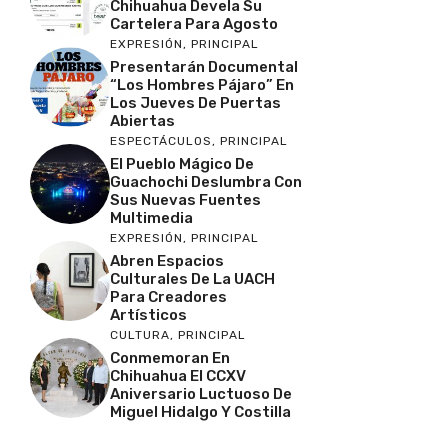
Chihuahua Devela Su
Cartelera Para Agosto
EXPRESIÓN
,
PRINCIPAL
Presentarán Documental
“Los Hombres Pájaro” En
Los Jueves De Puertas
Abiertas
ESPECTÁCULOS
,
PRINCIPAL
El Pueblo Mágico De
Guachochi Deslumbra Con
Sus Nuevas Fuentes
Multimedia
EXPRESIÓN
,
PRINCIPAL
Abren Espacios
Culturales De La UACH
Para Creadores
Artísticos
CULTURA
,
PRINCIPAL
Conmemoran En
Chihuahua El CCXV
Aniversario Luctuoso De
Miguel Hidalgo Y Costilla