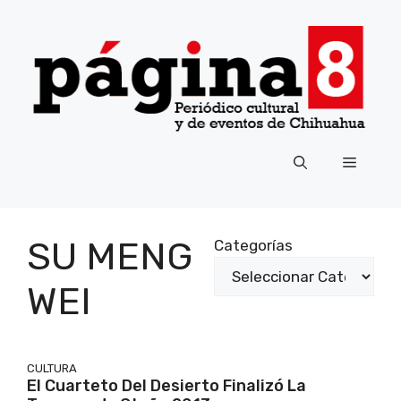
Saltar
al
contenido
Menú
SU MENG
Categorías
WEI
CULTURA
El Cuarteto Del Desierto Finalizó La