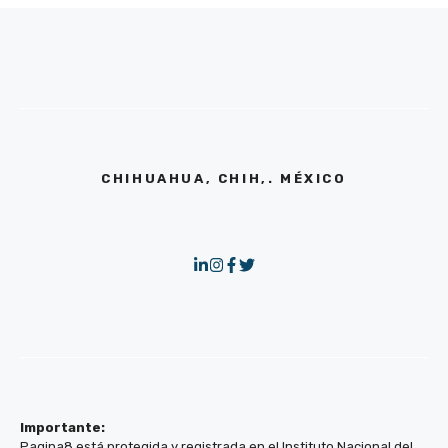
CHIHUAHUA, CHIH,. MÉXICO
Importante:
Pagina8 está protegida y registrada en el Instituto Nacional del