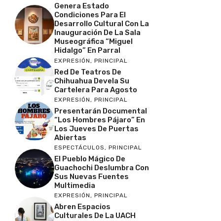
Genera Estado
Condiciones Para El
Desarrollo Cultural Con La
Inauguración De La Sala
Museográfica “Miguel
Hidalgo” En Parral
EXPRESIÓN
,
PRINCIPAL
Red De Teatros De
Chihuahua Devela Su
Cartelera Para Agosto
EXPRESIÓN
,
PRINCIPAL
Presentarán Documental
“Los Hombres Pájaro” En
Los Jueves De Puertas
Abiertas
ESPECTÁCULOS
,
PRINCIPAL
El Pueblo Mágico De
Guachochi Deslumbra Con
Sus Nuevas Fuentes
Multimedia
EXPRESIÓN
,
PRINCIPAL
Abren Espacios
Culturales De La UACH