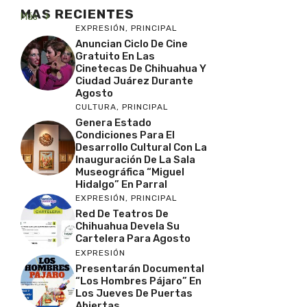
MAS RECIENTES
Más
EXPRESIÓN
,
PRINCIPAL
Anuncian Ciclo De Cine
Gratuito En Las
Cinetecas De Chihuahua Y
Ciudad Juárez Durante
Agosto
CULTURA
,
PRINCIPAL
Genera Estado
Condiciones Para El
Desarrollo Cultural Con La
Inauguración De La Sala
Museográfica “Miguel
Hidalgo” En Parral
EXPRESIÓN
,
PRINCIPAL
Red De Teatros De
Chihuahua Devela Su
Cartelera Para Agosto
EXPRESIÓN
Presentarán Documental
“Los Hombres Pájaro” En
Los Jueves De Puertas
Abiertas