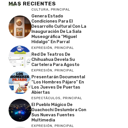
MAS RECIENTES
Más
CULTURA
,
PRINCIPAL
Genera Estado
Condiciones Para El
Desarrollo Cultural Con La
Inauguración De La Sala
Museográfica “Miguel
Hidalgo” En Parral
EXPRESIÓN
,
PRINCIPAL
Red De Teatros De
Chihuahua Devela Su
Cartelera Para Agosto
EXPRESIÓN
,
PRINCIPAL
Presentarán Documental
“Los Hombres Pájaro” En
Los Jueves De Puertas
Abiertas
ESPECTÁCULOS
,
PRINCIPAL
El Pueblo Mágico De
Guachochi Deslumbra Con
Sus Nuevas Fuentes
Multimedia
EXPRESIÓN
,
PRINCIPAL