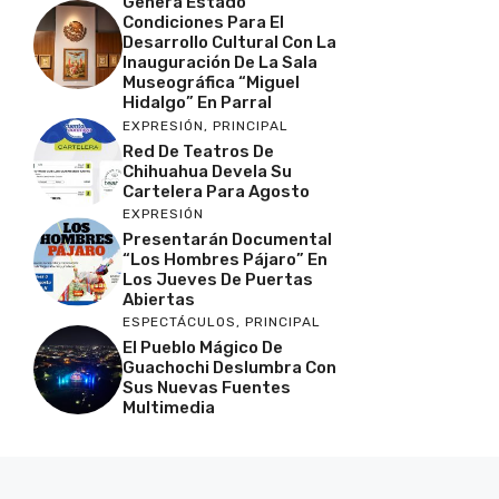
Genera Estado
Condiciones Para El
Desarrollo Cultural Con La
Inauguración De La Sala
Museográfica “Miguel
Hidalgo” En Parral
EXPRESIÓN
,
PRINCIPAL
Red De Teatros De
Chihuahua Devela Su
Cartelera Para Agosto
EXPRESIÓN
Presentarán Documental
“Los Hombres Pájaro” En
Los Jueves De Puertas
Abiertas
ESPECTÁCULOS
,
PRINCIPAL
El Pueblo Mágico De
Guachochi Deslumbra Con
Sus Nuevas Fuentes
Multimedia