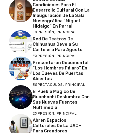
Condiciones Para El
Desarrollo Cultural Con La
Inauguración De La Sala
Museográfica “Miguel
Hidalgo” En Parral
EXPRESIÓN
,
PRINCIPAL
Red De Teatros De
Chihuahua Devela Su
Cartelera Para Agosto
EXPRESIÓN
,
PRINCIPAL
Presentarán Documental
“Los Hombres Pájaro” En
Los Jueves De Puertas
Abiertas
ESPECTÁCULOS
,
PRINCIPAL
El Pueblo Mágico De
Guachochi Deslumbra Con
Sus Nuevas Fuentes
Multimedia
EXPRESIÓN
,
PRINCIPAL
Abren Espacios
Culturales De La UACH
Para Creadores