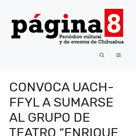
Saltar
al
contenido
Menú
CONVOCA UACH-
FFYL A SUMARSE
AL GRUPO DE
TEATRO “ENRIQUE