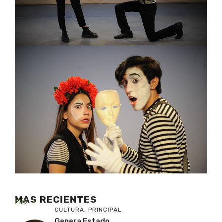
MAS RECIENTES
Más
CULTURA
,
PRINCIPAL
Genera Estado