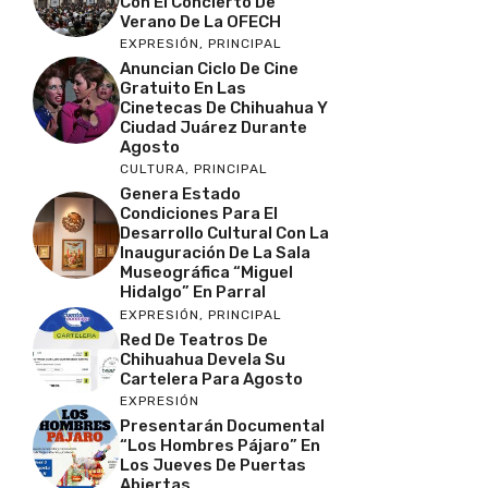
Con El Concierto De
Verano De La OFECH
EXPRESIÓN
,
PRINCIPAL
Anuncian Ciclo De Cine
Gratuito En Las
Cinetecas De Chihuahua Y
Ciudad Juárez Durante
Agosto
CULTURA
,
PRINCIPAL
Genera Estado
Condiciones Para El
Desarrollo Cultural Con La
Inauguración De La Sala
Museográfica “Miguel
Hidalgo” En Parral
EXPRESIÓN
,
PRINCIPAL
Red De Teatros De
Chihuahua Devela Su
Cartelera Para Agosto
EXPRESIÓN
Presentarán Documental
“Los Hombres Pájaro” En
Los Jueves De Puertas
Abiertas