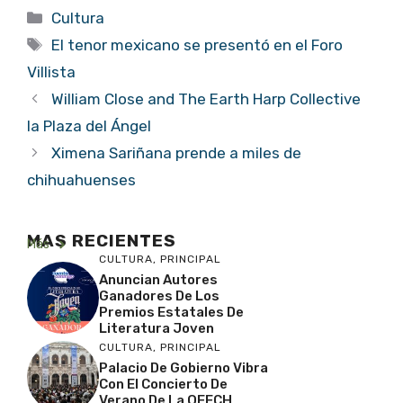
Categorías
Cultura
Etiquetas
El tenor mexicano se presentó en el Foro
Villista
William Close and The Earth Harp Collective
la Plaza del Ángel
Ximena Sariñana prende a miles de
chihuahuenses
MAS RECIENTES
Más
CULTURA
,
PRINCIPAL
Anuncian Autores
Ganadores De Los
Premios Estatales De
Literatura Joven
CULTURA
,
PRINCIPAL
Palacio De Gobierno Vibra
Con El Concierto De
Verano De La OFECH