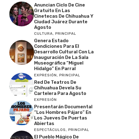
Anuncian Ciclo De Cine
Gratuito En Las
Cinetecas De Chihuahua Y
Ciudad Juárez Durante
Agosto
CULTURA
,
PRINCIPAL
Genera Estado
Condiciones Para El
Desarrollo Cultural Con La
Inauguración De La Sala
Museográfica “Miguel
Hidalgo” En Parral
EXPRESIÓN
,
PRINCIPAL
Red De Teatros De
Chihuahua Devela Su
Cartelera Para Agosto
EXPRESIÓN
Presentarán Documental
“Los Hombres Pájaro” En
Los Jueves De Puertas
Abiertas
ESPECTÁCULOS
,
PRINCIPAL
El Pueblo Mágico De