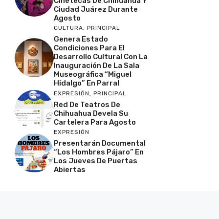
Cinetecas De Chihuahua Y
Ciudad Juárez Durante
Agosto
CULTURA
,
PRINCIPAL
Genera Estado
Condiciones Para El
Desarrollo Cultural Con La
Inauguración De La Sala
Museográfica “Miguel
Hidalgo” En Parral
EXPRESIÓN
,
PRINCIPAL
Red De Teatros De
Chihuahua Devela Su
Cartelera Para Agosto
EXPRESIÓN
Presentarán Documental
“Los Hombres Pájaro” En
Los Jueves De Puertas
Abiertas