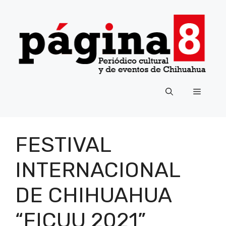
Saltar
al
contenido
Menú
FESTIVAL
INTERNACIONAL
DE CHIHUAHUA
“FICUU 2021”