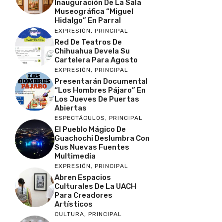
Inauguración De La Sala
Museográfica “Miguel
Hidalgo” En Parral
EXPRESIÓN
,
PRINCIPAL
Red De Teatros De
Chihuahua Devela Su
Cartelera Para Agosto
EXPRESIÓN
,
PRINCIPAL
Presentarán Documental
“Los Hombres Pájaro” En
Los Jueves De Puertas
Abiertas
ESPECTÁCULOS
,
PRINCIPAL
El Pueblo Mágico De
Guachochi Deslumbra Con
Sus Nuevas Fuentes
Multimedia
EXPRESIÓN
,
PRINCIPAL
Abren Espacios
Culturales De La UACH
Para Creadores
Artísticos
CULTURA
,
PRINCIPAL