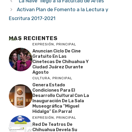
“La Nave” llegó a la Facultad de Artes
Activan Plan de Fomento a la Lectura y
Escritura 2017-2021
MAS RECIENTES
Más
EXPRESIÓN
,
PRINCIPAL
Anuncian Ciclo De Cine
Gratuito En Las
Cinetecas De Chihuahua Y
Ciudad Juárez Durante
Agosto
CULTURA
,
PRINCIPAL
Genera Estado
Condiciones Para El
Desarrollo Cultural Con La
Inauguración De La Sala
Museográfica “Miguel
Hidalgo” En Parral
EXPRESIÓN
,
PRINCIPAL
Red De Teatros De
Chihuahua Devela Su