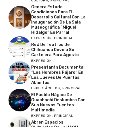
CULTURA
,
PRINCIPAL
Genera Estado
Condiciones Para El
Desarrollo Cultural Con La
Inauguración De La Sala
Museográfica “Miguel
Hidalgo” En Parral
EXPRESIÓN
,
PRINCIPAL
Red De Teatros De
Chihuahua Devela Su
Cartelera Para Agosto
EXPRESIÓN
Presentarán Documental
“Los Hombres Pájaro” En
Los Jueves De Puertas
Abiertas
ESPECTÁCULOS
,
PRINCIPAL
El Pueblo Mágico De
Guachochi Deslumbra Con
Sus Nuevas Fuentes
Multimedia
EXPRESIÓN
,
PRINCIPAL
Abren Espacios