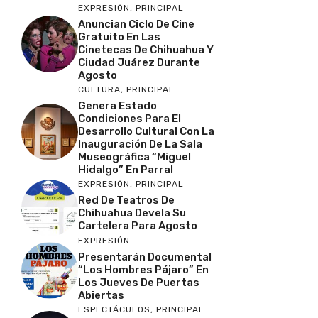
EXPRESIÓN
,
PRINCIPAL
Anuncian Ciclo De Cine
Gratuito En Las
Cinetecas De Chihuahua Y
Ciudad Juárez Durante
Agosto
CULTURA
,
PRINCIPAL
Genera Estado
Condiciones Para El
Desarrollo Cultural Con La
Inauguración De La Sala
Museográfica “Miguel
Hidalgo” En Parral
EXPRESIÓN
,
PRINCIPAL
Red De Teatros De
Chihuahua Devela Su
Cartelera Para Agosto
EXPRESIÓN
Presentarán Documental
“Los Hombres Pájaro” En
Los Jueves De Puertas
Abiertas
ESPECTÁCULOS
,
PRINCIPAL