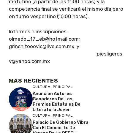
matutino (a partir de las 11:00 horas) y la
competencia final se verificará el mismo día pero
en turno vespertino (16:00 horas).
Informes e inscripciones:
olmedo_17_eb@hotmail.com;
grinchitooovic@live.com.mx y
piesligeros
v@yahoo.com.mx
MAS RECIENTES
Más
CULTURA
,
PRINCIPAL
Anuncian Autores
Ganadores De Los
Premios Estatales De
Literatura Joven
CULTURA
,
PRINCIPAL
Palacio De Gobierno Vibra
Con El Concierto De