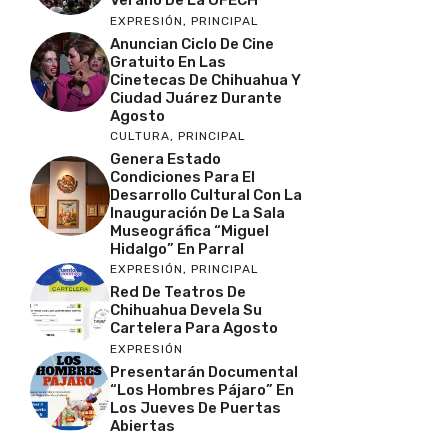
Verano De La OFECH
EXPRESIÓN
,
PRINCIPAL
Anuncian Ciclo De Cine
Gratuito En Las
Cinetecas De Chihuahua Y
Ciudad Juárez Durante
Agosto
CULTURA
,
PRINCIPAL
Genera Estado
Condiciones Para El
Desarrollo Cultural Con La
Inauguración De La Sala
Museográfica “Miguel
Hidalgo” En Parral
EXPRESIÓN
,
PRINCIPAL
Red De Teatros De
Chihuahua Devela Su
Cartelera Para Agosto
EXPRESIÓN
Presentarán Documental
“Los Hombres Pájaro” En
Los Jueves De Puertas
Abiertas