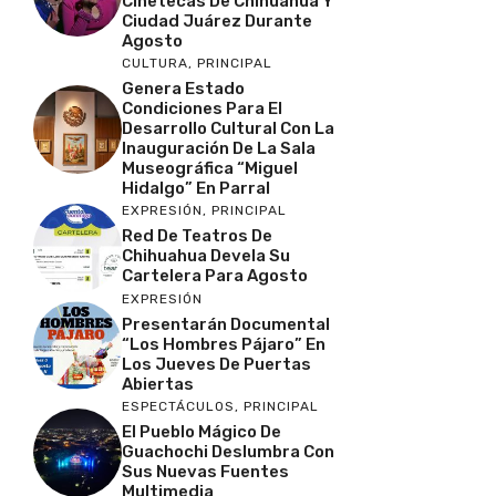
Cinetecas De Chihuahua Y
Ciudad Juárez Durante
Agosto
CULTURA
,
PRINCIPAL
Genera Estado
Condiciones Para El
Desarrollo Cultural Con La
Inauguración De La Sala
Museográfica “Miguel
Hidalgo” En Parral
EXPRESIÓN
,
PRINCIPAL
Red De Teatros De
Chihuahua Devela Su
Cartelera Para Agosto
EXPRESIÓN
Presentarán Documental
“Los Hombres Pájaro” En
Los Jueves De Puertas
Abiertas
ESPECTÁCULOS
,
PRINCIPAL
El Pueblo Mágico De
Guachochi Deslumbra Con
Sus Nuevas Fuentes
Multimedia