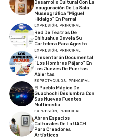
Desarrollo Cultural Con La
Inauguración De La Sala
Museográfica “Miguel
Hidalgo” En Parral
EXPRESIÓN
,
PRINCIPAL
Red De Teatros De
Chihuahua Devela Su
Cartelera Para Agosto
EXPRESIÓN
,
PRINCIPAL
Presentarán Documental
“Los Hombres Pájaro” En
Los Jueves De Puertas
Abiertas
ESPECTÁCULOS
,
PRINCIPAL
El Pueblo Mágico De
Guachochi Deslumbra Con
Sus Nuevas Fuentes
Multimedia
EXPRESIÓN
,
PRINCIPAL
Abren Espacios
Culturales De La UACH
Para Creadores
Artísticos