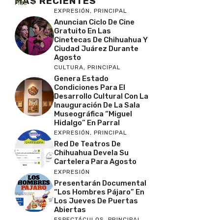
MAS RECIENTES
Más
EXPRESIÓN
,
PRINCIPAL
Anuncian Ciclo De Cine
Gratuito En Las
Cinetecas De Chihuahua Y
Ciudad Juárez Durante
Agosto
CULTURA
,
PRINCIPAL
Genera Estado
Condiciones Para El
Desarrollo Cultural Con La
Inauguración De La Sala
Museográfica “Miguel
Hidalgo” En Parral
EXPRESIÓN
,
PRINCIPAL
Red De Teatros De
Chihuahua Devela Su
Cartelera Para Agosto
EXPRESIÓN
Presentarán Documental
“Los Hombres Pájaro” En
Los Jueves De Puertas
Abiertas
ESPECTÁCULOS
,
PRINCIPAL