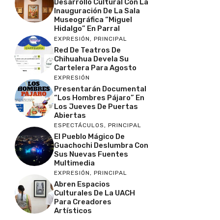
Desarrollo Cultural Con La
Inauguración De La Sala
Museográfica “Miguel
Hidalgo” En Parral
EXPRESIÓN
,
PRINCIPAL
Red De Teatros De
Chihuahua Devela Su
Cartelera Para Agosto
EXPRESIÓN
Presentarán Documental
“Los Hombres Pájaro” En
Los Jueves De Puertas
Abiertas
ESPECTÁCULOS
,
PRINCIPAL
El Pueblo Mágico De
Guachochi Deslumbra Con
Sus Nuevas Fuentes
Multimedia
EXPRESIÓN
,
PRINCIPAL
Abren Espacios
Culturales De La UACH
Para Creadores
Artísticos