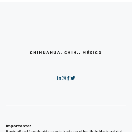
CHIHUAHUA, CHIH,. MÉXICO
Importante:
Pagina8 está protegida y registrada en el Instituto Nacional del