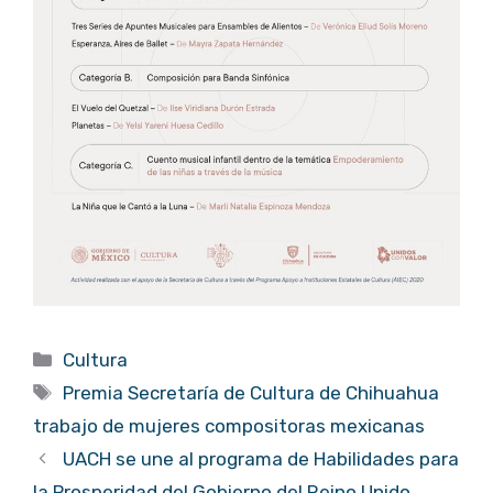
Categorías
Cultura
Etiquetas
Premia Secretaría de Cultura de Chihuahua
trabajo de mujeres compositoras mexicanas
UACH se une al programa de Habilidades para
la Prosperidad del Gobierno del Reino Unido