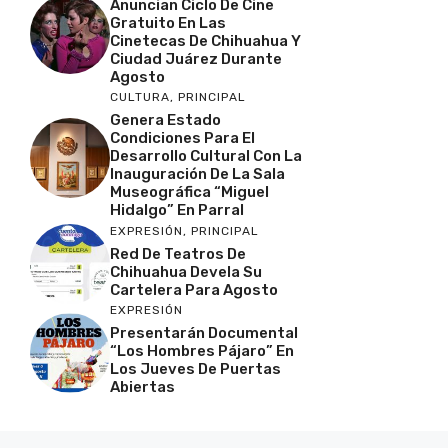
Anuncian Ciclo De Cine
Gratuito En Las
Cinetecas De Chihuahua Y
Ciudad Juárez Durante
Agosto
CULTURA
,
PRINCIPAL
Genera Estado
Condiciones Para El
Desarrollo Cultural Con La
Inauguración De La Sala
Museográfica “Miguel
Hidalgo” En Parral
EXPRESIÓN
,
PRINCIPAL
Red De Teatros De
Chihuahua Devela Su
Cartelera Para Agosto
EXPRESIÓN
Presentarán Documental
“Los Hombres Pájaro” En
Los Jueves De Puertas
Abiertas