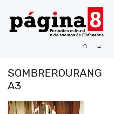
Saltar
al
contenido
Menú
SOMBREROURANG
A3