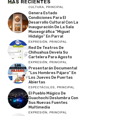
MAS RECIENTES
Más
CULTURA
,
PRINCIPAL
Genera Estado
Condiciones Para El
Desarrollo Cultural Con La
Inauguración De La Sala
Museográfica “Miguel
Hidalgo” En Parral
EXPRESIÓN
,
PRINCIPAL
Red De Teatros De
Chihuahua Devela Su
Cartelera Para Agosto
EXPRESIÓN
,
PRINCIPAL
Presentarán Documental
“Los Hombres Pájaro” En
Los Jueves De Puertas
Abiertas
ESPECTÁCULOS
,
PRINCIPAL
El Pueblo Mágico De
Guachochi Deslumbra Con
Sus Nuevas Fuentes
Multimedia
EXPRESIÓN
,
PRINCIPAL