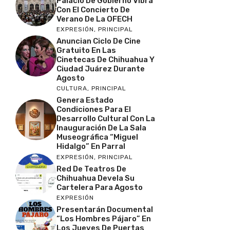
Palacio De Gobierno Vibra
Con El Concierto De
Verano De La OFECH
EXPRESIÓN
,
PRINCIPAL
Anuncian Ciclo De Cine
Gratuito En Las
Cinetecas De Chihuahua Y
Ciudad Juárez Durante
Agosto
CULTURA
,
PRINCIPAL
Genera Estado
Condiciones Para El
Desarrollo Cultural Con La
Inauguración De La Sala
Museográfica “Miguel
Hidalgo” En Parral
EXPRESIÓN
,
PRINCIPAL
Red De Teatros De
Chihuahua Devela Su
Cartelera Para Agosto
EXPRESIÓN
Presentarán Documental
“Los Hombres Pájaro” En
Los Jueves De Puertas