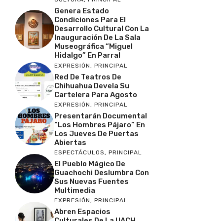
Genera Estado
Condiciones Para El
Desarrollo Cultural Con La
Inauguración De La Sala
Museográfica “Miguel
Hidalgo” En Parral
EXPRESIÓN
,
PRINCIPAL
Red De Teatros De
Chihuahua Devela Su
Cartelera Para Agosto
EXPRESIÓN
,
PRINCIPAL
Presentarán Documental
“Los Hombres Pájaro” En
Los Jueves De Puertas
Abiertas
ESPECTÁCULOS
,
PRINCIPAL
El Pueblo Mágico De
Guachochi Deslumbra Con
Sus Nuevas Fuentes
Multimedia
EXPRESIÓN
,
PRINCIPAL
Abren Espacios
Culturales De La UACH