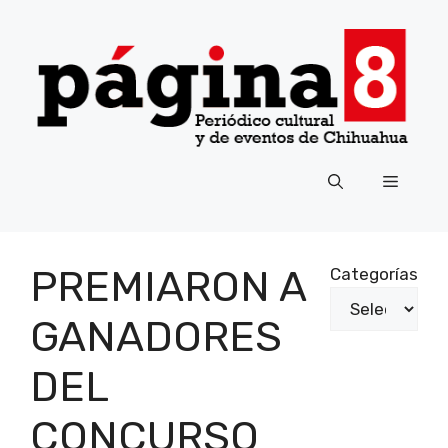
Saltar
al
contenido
Menú
PREMIARON A
Categorías
GANADORES
DEL
CONCURSO