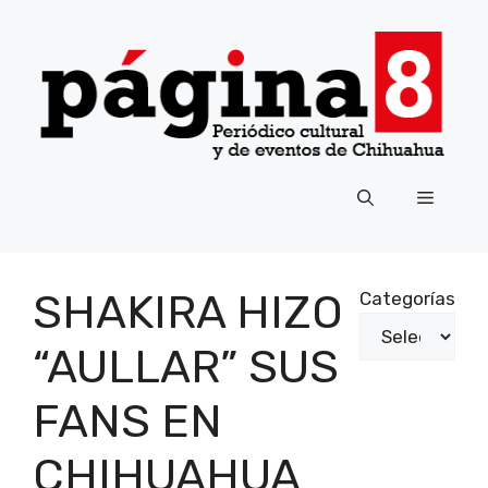
Saltar
al
contenido
Menú
SHAKIRA HIZO
Categorías
“AULLAR” SUS
FANS EN
CHIHUAHUA