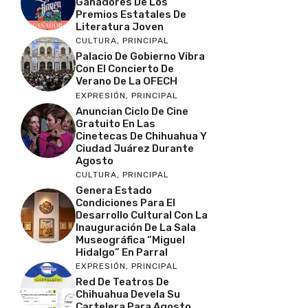
Ganadores De Los
Premios Estatales De
Literatura Joven
CULTURA
,
PRINCIPAL
Palacio De Gobierno Vibra
Con El Concierto De
Verano De La OFECH
EXPRESIÓN
,
PRINCIPAL
Anuncian Ciclo De Cine
Gratuito En Las
Cinetecas De Chihuahua Y
Ciudad Juárez Durante
Agosto
CULTURA
,
PRINCIPAL
Genera Estado
Condiciones Para El
Desarrollo Cultural Con La
Inauguración De La Sala
Museográfica “Miguel
Hidalgo” En Parral
EXPRESIÓN
,
PRINCIPAL
Red De Teatros De
Chihuahua Devela Su
Cartelera Para Agosto