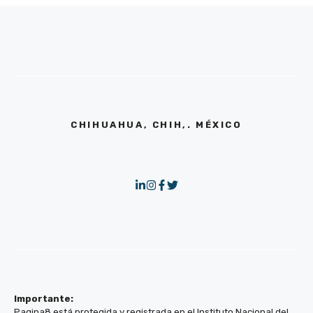
CHIHUAHUA, CHIH,. MÉXICO
Importante:
Pagina8 está protegida y registrada en el Instituto Nacional del