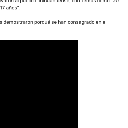
tivaron al público chihuahuense, con temas como “20
“17 años”.
es demostraron porqué se han consagrado en el