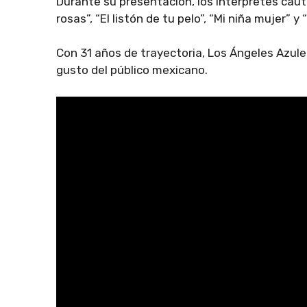
Durante su presentación, los intérpretes cau
rosas”, “El listón de tu pelo”, “Mi niña mujer” y 
Con 31 años de trayectoria, Los Ángeles Azul
gusto del público mexicano.