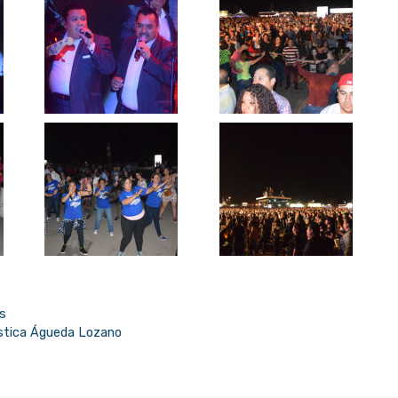
es
lástica Águeda Lozano